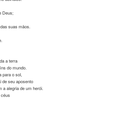
e Deus;
 das suas mãos.
;
e.
da a terra
fins do mundo.
 para o sol,
i de seu aposento
 a alegria de um herói.
 céus