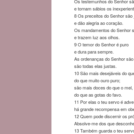
Os testemunhos do
Senhor
sã
e tornam sábios os inexperient
8
Os preceitos do
Senhor
são 
e dão alegria ao coração.
Os mandamentos do
Senhor
s
e trazem luz aos olhos.
9
O temor do
Senhor
é puro
e dura para sempre.
As ordenanças do
Senhor
são 
são todas elas justas.
10
São mais desejáveis do que
do que muito ouro puro;
são mais doces do que o mel,
do que as gotas do favo.
11
Por elas o teu servo é adver
há grande recompensa em obe
12
Quem pode discernir os pró
Absolve-me dos que desconh
13
Também guarda o teu servo