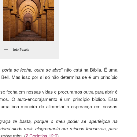
foto Pexels
porta se fecha, outra se abre
” não está na Bíblia. É uma
Bell. Mas isso por si só não determina se é um princípio
 se fecha em nossas vidas e procuramos outra para abrir é
os. O auto-encorajamento é um princípio bíblico. Esta
é uma boa maneira de alimentar a esperança em nossas
graça te basta, porque o meu poder se aperfeiçoa na
oriarei ainda mais alegremente em minhas fraquezas, para
e sobre mim
(
2 Coríntios 12:9
).