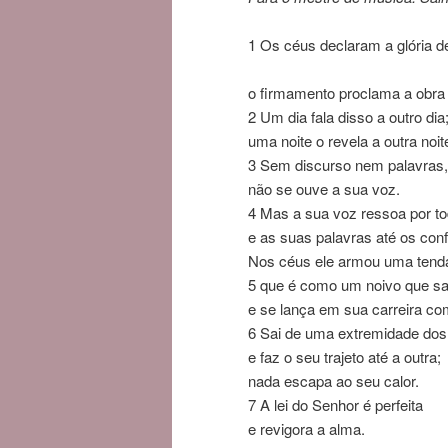
1
Os céus declaram a glória d
o firmamento proclama a obra
2
Um dia fala disso a outro dia
uma noite o revela a outra noit
3
Sem discurso nem palavras,
não se ouve a sua voz.
4
Mas a sua voz
ressoa por to
e as suas palavras até os con
Nos céus ele armou uma tenda
5
que é como um noivo que sa
e se lança em sua carreira com
6
Sai de uma extremidade dos
e faz o seu trajeto até a outra;
nada escapa ao seu calor.
7
A lei do
Senhor
é perfeita
e revigora a alma.