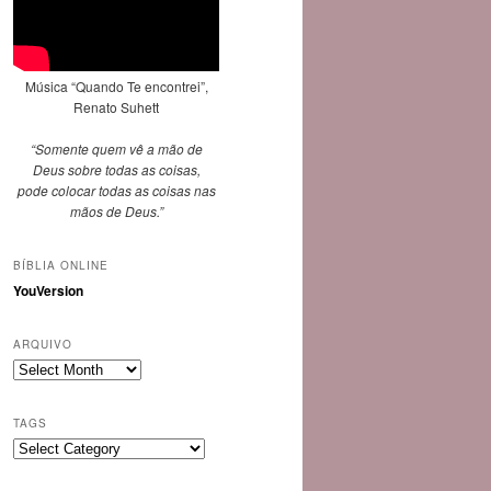
Música “Quando Te encontrei”,
Renato Suhett
“Somente quem vê a mão de
Deus sobre todas as coisas,
pode colocar todas as coisas nas
mãos de Deus.”
BÍBLIA ONLINE
YouVersion
ARQUIVO
Arquivo
TAGS
Tags