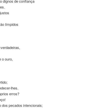
o dignos de confiança
es.
justos
ão límpidos
verdadeiras,
 o ouro,
tido;
decer-lhes.
prios erros?
eço!
 dos pecados intencionais;