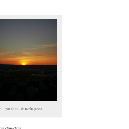
pôr do sol, da minha janela
mo davídico.