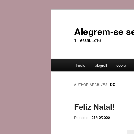
Skip
Skip
to
to
primary
secondary
Alegrem-se s
content
content
1 Tessal. 5:16
Main
Início
blogroll
sobre
menu
DC
AUTHOR ARCHIVES:
Feliz Natal!
Posted on
25/12/2022