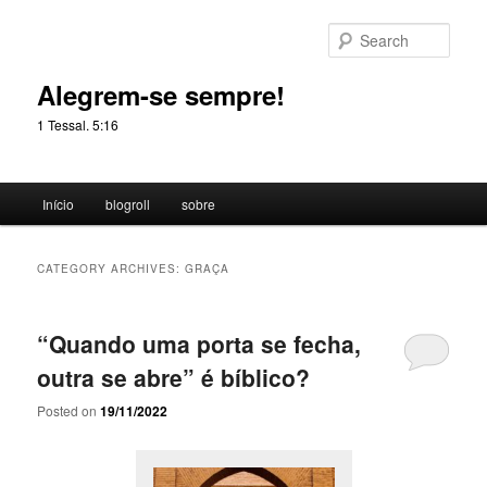
Skip
Skip
to
to
Sear
primary
secondary
content
content
Alegrem-se sempre!
1 Tessal. 5:16
Main
Início
blogroll
sobre
menu
CATEGORY ARCHIVES:
GRAÇA
“Quando uma porta se fecha,
outra se abre” é bíblico?
Posted on
19/11/2022