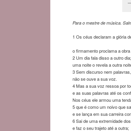
Para o mestre de música. Sal
1
Os céus declaram a glória d
o firmamento proclama a obra
2
Um dia fala disso a outro dia
uma noite o revela a outra noit
3
Sem discurso nem palavras,
não se ouve a sua voz.
4
Mas a sua voz
ressoa por to
e as suas palavras até os con
Nos céus ele armou uma tenda
5
que é como um noivo que sa
e se lança em sua carreira com
6
Sai de uma extremidade dos
e faz o seu trajeto até a outra;