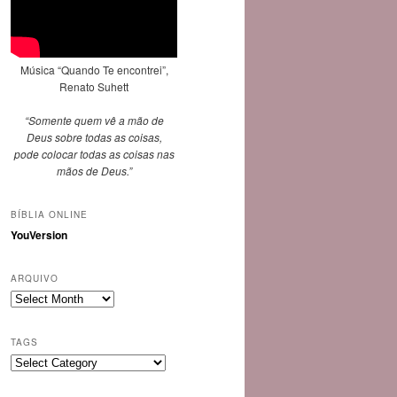
Música “Quando Te encontrei”,
Renato Suhett
“Somente quem vê a mão de
Deus sobre todas as coisas,
pode colocar todas as coisas nas
mãos de Deus.”
BÍBLIA ONLINE
YouVersion
ARQUIVO
Arquivo
TAGS
Tags