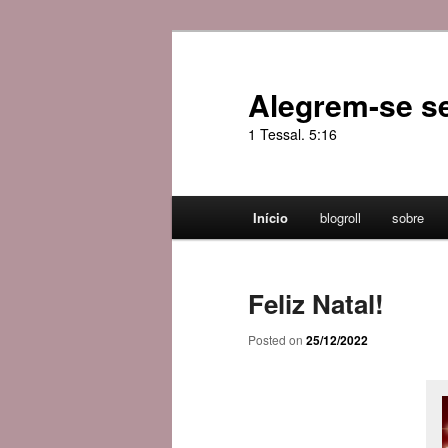
Skip
Skip
to
to
primary
secondary
Alegrem-se s
content
content
1 Tessal. 5:16
Main
Início
blogroll
sobre
menu
Feliz Natal!
Posted on
25/12/2022