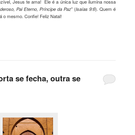
zível, Jesus te ama! Ele é a única luz que ilumina nossa
eroso, Pai Eterno, Príncipe da Paz
” (
Isaías 9:6
). Quem é
á o mesmo. Confie! Feliz Natal!
ta se fecha, outra se