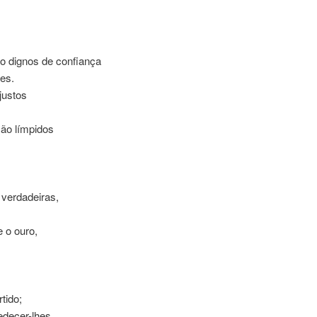
o dignos de confiança
es.
justos
ão límpidos
verdadeiras,
 o ouro,
tido;
decer-lhes.