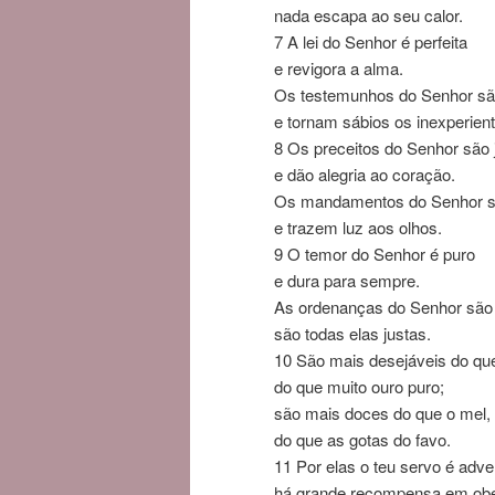
nada escapa ao seu calor.
7
A lei do
Senhor
é perfeita
e revigora a alma.
Os testemunhos do
Senhor
sã
e tornam sábios os inexperient
8
Os preceitos do
Senhor
são 
e dão alegria ao coração.
Os mandamentos do
Senhor
s
e trazem luz aos olhos.
9
O temor do
Senhor
é puro
e dura para sempre.
As ordenanças do
Senhor
são 
são todas elas justas.
10
São mais desejáveis do que
do que muito ouro puro;
são mais doces do que o mel,
do que as gotas do favo.
11
Por elas o teu servo é adver
há grande recompensa em obe