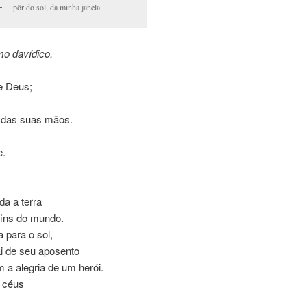
pôr do sol, da minha janela
mo davídico.
e Deus;
 das suas mãos.
;
e.
da a terra
fins do mundo.
 para o sol,
i de seu aposento
 a alegria de um herói.
 céus