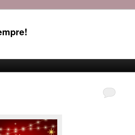
empre!