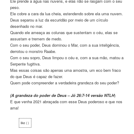
Ele prende a água nas nuvens,
e elas não se rasgam com o seu
peso.
Ele cobre a cara da lua cheia,
estendendo sobre ela uma nuvem.
Deus separou a luz da escuridão
por meio de um círculo
desenhado no mar.
Quando ele ameaça as colunas que sustentam o céu,
elas se
assustam e tremem de medo.
Com o seu poder, Deus dominou o Mar,
com a sua inteligência,
derrotou o monstro Raabe
.
Com o seu sopro, Deus limpou o céu
e, com a sua mão, matou a
Serpente fugitiva.
Mas essas coisas são apenas uma amostra,
um eco bem fraco
do que Deus é capaz de fazer.
Quem pode compreender a verdadeira grandeza do seu poder?
(A grandeza do poder de Deus
– Jó 26:7-14 versão NTLH
)
E que venha 2021 abraçada com esse Deus poderoso e que nos
ama!
like ( )