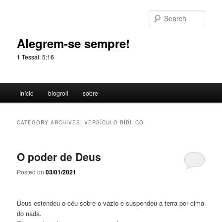
Skip
Skip
to
to
Sear
primary
secondary
content
content
Alegrem-se sempre!
1 Tessal. 5:16
Main
Início
blogroll
sobre
menu
CATEGORY ARCHIVES:
VERSÍCULO BÍBLICO
O poder de Deus
Posted on
03/01/2021
Deus estendeu o céu sobre o vazio
e suspendeu a terra por cima
do nada.