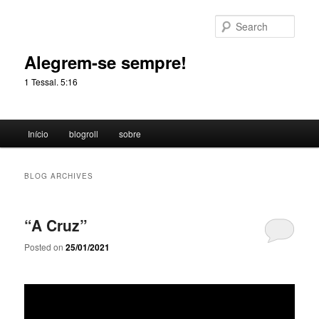
Skip
Skip
to
to
Sear
primary
secondary
content
content
Alegrem-se sempre!
1 Tessal. 5:16
Main
Início
blogroll
sobre
menu
BLOG ARCHIVES
“A Cruz”
Posted on
25/01/2021